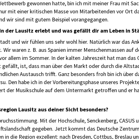
ettbewerb gewonnen hatte, bin ich mit meiner Frau mit Sac
 nur mit einer kritischen Masse von Mitarbeitenden vor Ort 
und wir sind mit gutem Beispiel vorangegangen.
 der Lausitz erlebt und was gefällt dir am Leben in St
Stadt und wir fühlen uns sehr wohl hier. Natürlich war das
k. Wir waren z. B. aus Spanien immer Menschenmassen auf 
n, vor allem im Sommer. In der kalten Jahreszeit hat man das
 gefällt, ist, dass man über den Markt oder durch die Altst
dlichen Austausch trifft. Ganz besonders froh bin ich über d
u. Den habe ich in der Vorbereitungsphase unseres Projektes
 der Musikschule auf dem Untermarkt getroffen und er hat 
region Lausitz aus deiner Sicht besonders?
fbruchsstimmung. Mit der Hochschule, Senckenberg, CASUS un
ftslandschaft gegeben. Jetzt kommt das Deutsche Zentrum 
 in die Region exzellent: nach Dresden, Cottbus, Breslau u