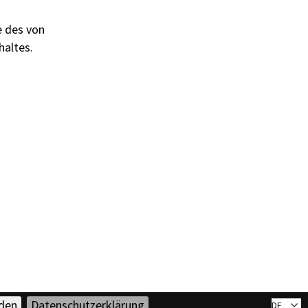
e des von
altes.
den
Datenschutzerklärung
DE