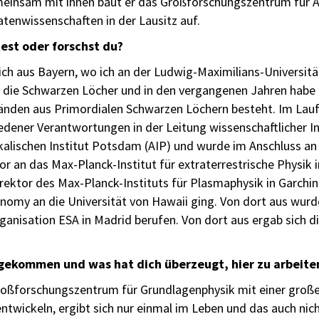
einsam mit ihnen baut er das Großforschungszentrum für A
tenwissenschaften in der Lausitz auf.
est oder forschst du?
lich aus Bayern, wo ich an der Ludwig-Maximilians-Universit
 die Schwarzen Löcher und in den vergangenen Jahren habe i
nden aus Primordialen Schwarzen Löchern besteht. Im Lauf 
edener Verantwortungen in der Leitung wissenschaftlicher I
kalischen Institut Potsdam (AIP) und wurde im Anschluss an 
r an das Max-Planck-Institut für extraterrestrische Physik 
rektor des Max-Planck-Instituts für Plasmaphysik in Garchin
onomy an die Universität von Hawaii ging. Von dort aus wurd
anisation ESA in Madrid berufen. Von dort aus ergab sich d
 gekommen und was hat dich überzeugt, hier zu arbeite
Großforschungszentrum für Grundlagenphysik mit einer große
ntwickeln, ergibt sich nur einmal im Leben und das auch nicht