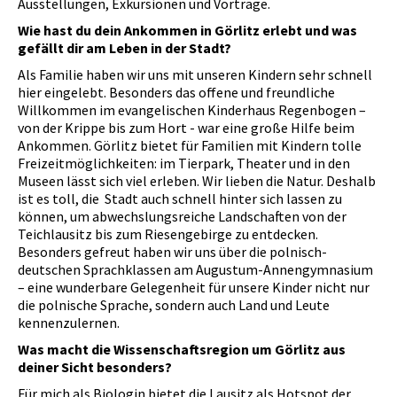
Ausstellungen, Exkursionen und Vorträge.
Wie hast du dein Ankommen in Görlitz erlebt und was
gefällt dir am Leben in der Stadt?
Als Familie haben wir uns mit unseren Kindern sehr schnell
hier eingelebt. Besonders das offene und freundliche
Willkommen im evangelischen Kinderhaus Regenbogen –
von der Krippe bis zum Hort - war eine große Hilfe beim
Ankommen. Görlitz bietet für Familien mit Kindern tolle
Freizeitmöglichkeiten: im Tierpark, Theater und in den
Museen lässt sich viel erleben. Wir lieben die Natur. Deshalb
ist es toll, die Stadt auch schnell hinter sich lassen zu
können, um abwechslungsreiche Landschaften von der
Teichlausitz bis zum Riesengebirge zu entdecken.
Besonders gefreut haben wir uns über die polnisch-
deutschen Sprachklassen am Augustum-Annengymnasium
– eine wunderbare Gelegenheit für unsere Kinder nicht nur
die polnische Sprache, sondern auch Land und Leute
kennenzulernen.
Was macht die Wissenschaftsregion um Görlitz aus
deiner Sicht besonders?
Für mich als Biologin bietet die Lausitz als Hotspot der