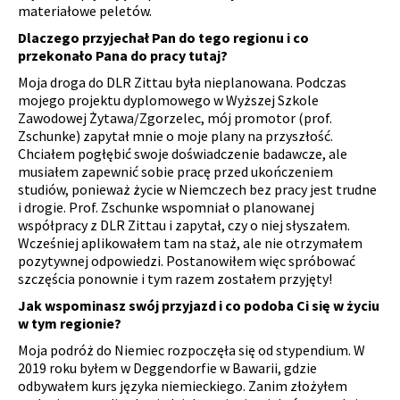
materiałowe peletów.
Dlaczego przyjechał Pan do tego regionu i co
przekonało Pana do pracy tutaj?
Moja droga do DLR Zittau była nieplanowana. Podczas
mojego projektu dyplomowego w Wyższej Szkole
Zawodowej Żytawa/Zgorzelec, mój promotor (prof.
Zschunke) zapytał mnie o moje plany na przyszłość.
Chciałem pogłębić swoje doświadczenie badawcze, ale
musiałem zapewnić sobie pracę przed ukończeniem
studiów, ponieważ życie w Niemczech bez pracy jest trudne
i drogie. Prof. Zschunke wspomniał o planowanej
współpracy z DLR Zittau i zapytał, czy o niej słyszałem.
Wcześniej aplikowałem tam na staż, ale nie otrzymałem
pozytywnej odpowiedzi. Postanowiłem więc spróbować
szczęścia ponownie i tym razem zostałem przyjęty!
Jak wspominasz swój przyjazd i co podoba Ci się w życiu
w tym regionie?
Moja podróż do Niemiec rozpoczęła się od stypendium. W
2019 roku byłem w Deggendorfie w Bawarii, gdzie
odbywałem kurs języka niemieckiego. Zanim złożyłem