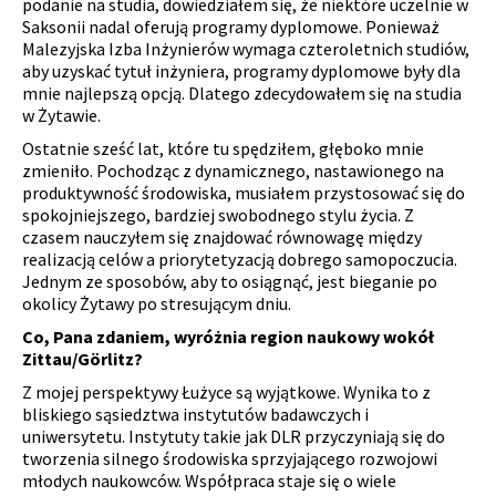
podanie na studia, dowiedziałem się, że niektóre uczelnie w
Saksonii nadal oferują programy dyplomowe. Ponieważ
Malezyjska Izba Inżynierów wymaga czteroletnich studiów,
aby uzyskać tytuł inżyniera, programy dyplomowe były dla
mnie najlepszą opcją. Dlatego zdecydowałem się na studia
w Żytawie.
Ostatnie sześć lat, które tu spędziłem, głęboko mnie
zmieniło. Pochodząc z dynamicznego, nastawionego na
produktywność środowiska, musiałem przystosować się do
spokojniejszego, bardziej swobodnego stylu życia. Z
czasem nauczyłem się znajdować równowagę między
realizacją celów a priorytetyzacją dobrego samopoczucia.
Jednym ze sposobów, aby to osiągnąć, jest bieganie po
okolicy Żytawy po stresującym dniu.
Co, Pana zdaniem, wyróżnia region naukowy wokół
Zittau/Görlitz?
Z mojej perspektywy Łużyce są wyjątkowe. Wynika to z
bliskiego sąsiedztwa instytutów badawczych i
uniwersytetu. Instytuty takie jak DLR przyczyniają się do
tworzenia silnego środowiska sprzyjającego rozwojowi
młodych naukowców. Współpraca staje się o wiele