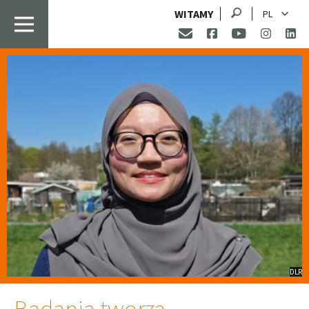
Szukaj
WITAMY
PL
DLR
Badania tworzą