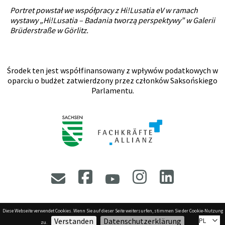
Portret powstał we współpracy z Hi!Lusatia eV w ramach
wystawy „Hi!Lusatia – Badania tworzą perspektywy” w Galerii
Brüderstraße w Görlitz.
Środek ten jest współfinansowany z wpływów podatkowych w
oparciu o budżet zatwierdzony przez członków Saksońskiego
Parlamentu.
Facebook
Instagram
LinkedIn
E-mail
YouTube
Diese Webseite verwendet Cookies. Wenn Sie auf dieser Seite weitersurfen, stimmen Sie der Cookie-Nutzung
Verstanden
Datenschutzerklärung
PL
odcisk
Ochrona danych
Dostępność
zu.