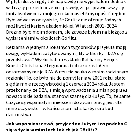
W głębi duszy nigdy tak naprawdę nie wyjechałem. Jednak
wstrząsy po zjednoczeniu sprawiły, że ja i prawie wszyscy
inni absolwenci z mojego roku musieliśmy opuścić region.
Było wówczas oczywiste, że Görlitz nie oferuje żadnych
możliwości kariery akademickiej. W latach 2001–2024
Drezno było moim domem, ale zawsze byłem na bieżąco z
wydarzeniami w okolicach Görlitz.
Reklama w jednym z lokalnych tygodników przykuła moją
uwagę wykładem zatytułowanym „My w Niesky – DZA się
przedstawia”. Wysłuchałem wykładu Kathariny Henjes-
Kunst i Christiana Stegmanna i od razu zostałem
oczarowany misją DZA. Wreszcie nauka w moim rodzinnym
regionie! To, co było nie do pomyślenia w 2001 roku, stało
się dla mnie rzeczywistością 1 czerwca 2024 roku. Jestem
przekonany, że DZA, z misją wprowadzania zmian poprzez
nowatorskie badania, stanowi szansę dla Łużyc. To, że same
Łużyce są wspaniałym miejscem do życia i pracy, jest dla
mnie oczywiste – w końcu znam ich skarby i urok od
dzieciństwa.
Jak wspominasz swój przyjazd na Łużyce i co podoba Ci
się w życiu w miastach takich jak Görlitz?