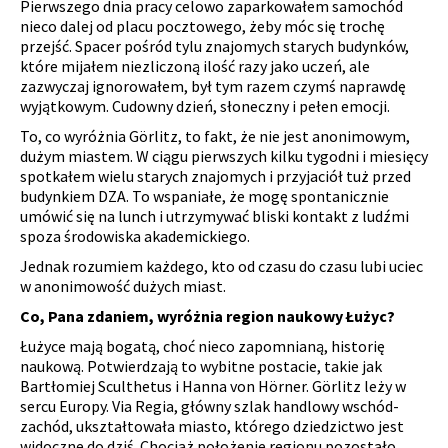
Pierwszego dnia pracy celowo zaparkowałem samochód
nieco dalej od placu pocztowego, żeby móc się trochę
przejść. Spacer pośród tylu znajomych starych budynków,
które mijałem niezliczoną ilość razy jako uczeń, ale
zazwyczaj ignorowałem, był tym razem czymś naprawdę
wyjątkowym. Cudowny dzień, słoneczny i pełen emocji.
To, co wyróżnia Görlitz, to fakt, że nie jest anonimowym,
dużym miastem. W ciągu pierwszych kilku tygodni i miesięcy
spotkałem wielu starych znajomych i przyjaciół tuż przed
budynkiem DZA. To wspaniałe, że mogę spontanicznie
umówić się na lunch i utrzymywać bliski kontakt z ludźmi
spoza środowiska akademickiego.
Jednak rozumiem każdego, kto od czasu do czasu lubi uciec
w anonimowość dużych miast.
Co, Pana zdaniem, wyróżnia region naukowy Łużyc?
Łużyce mają bogatą, choć nieco zapomnianą, historię
naukową. Potwierdzają to wybitne postacie, takie jak
Bartłomiej Sculthetus i Hanna von Hörner. Görlitz leży w
sercu Europy. Via Regia, główny szlak handlowy wschód-
zachód, ukształtowała miasto, którego dziedzictwo jest
widoczne do dziś. Chociaż położenie regionu pozostało