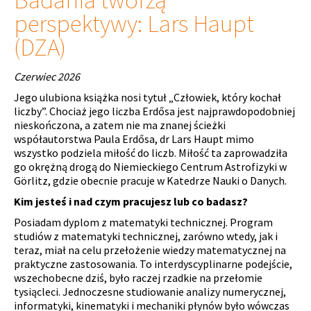
perspektywy: Lars Haupt
(DZA)
Czerwiec 2026
Jego ulubiona książka nosi tytuł „Człowiek, który kochał
liczby”. Chociaż jego liczba Erdősa jest najprawdopodobniej
nieskończona, a zatem nie ma znanej ścieżki
współautorstwa Paula Erdősa, dr Lars Haupt mimo
wszystko podziela miłość do liczb. Miłość ta zaprowadziła
go okrężną drogą do Niemieckiego Centrum Astrofizyki w
Görlitz, gdzie obecnie pracuje w Katedrze Nauki o Danych.
Kim jesteś i nad czym pracujesz lub co badasz?
Posiadam dyplom z matematyki technicznej. Program
studiów z matematyki technicznej, zarówno wtedy, jak i
teraz, miał na celu przełożenie wiedzy matematycznej na
praktyczne zastosowania. To interdyscyplinarne podejście,
wszechobecne dziś, było raczej rzadkie na przełomie
tysiącleci. Jednoczesne studiowanie analizy numerycznej,
informatyki, kinematyki i mechaniki płynów było wówczas