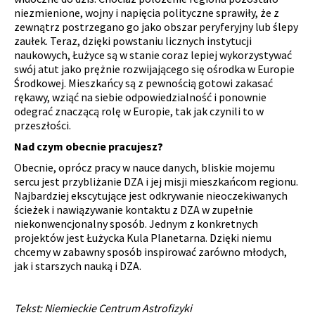
niezmienione, wojny i napięcia polityczne sprawiły, że z
zewnątrz postrzegano go jako obszar peryferyjny lub ślepy
zaułek. Teraz, dzięki powstaniu licznych instytucji
naukowych, Łużyce są w stanie coraz lepiej wykorzystywać
swój atut jako prężnie rozwijającego się ośrodka w Europie
Środkowej. Mieszkańcy są z pewnością gotowi zakasać
rękawy, wziąć na siebie odpowiedzialność i ponownie
odegrać znaczącą rolę w Europie, tak jak czynili to w
przeszłości.
Nad czym obecnie pracujesz?
Obecnie, oprócz pracy w nauce danych, bliskie mojemu
sercu jest przybliżanie DZA i jej misji mieszkańcom regionu.
Najbardziej ekscytujące jest odkrywanie nieoczekiwanych
ścieżek i nawiązywanie kontaktu z DZA w zupełnie
niekonwencjonalny sposób. Jednym z konkretnych
projektów jest Łużycka Kula Planetarna. Dzięki niemu
chcemy w zabawny sposób inspirować zarówno młodych,
jak i starszych nauką i DZA.
Tekst: Niemieckie Centrum Astrofizyki