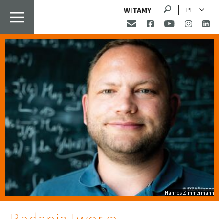
Szukaj
WITAMY
PL
Hannes Zimmermann
Badania tworzą