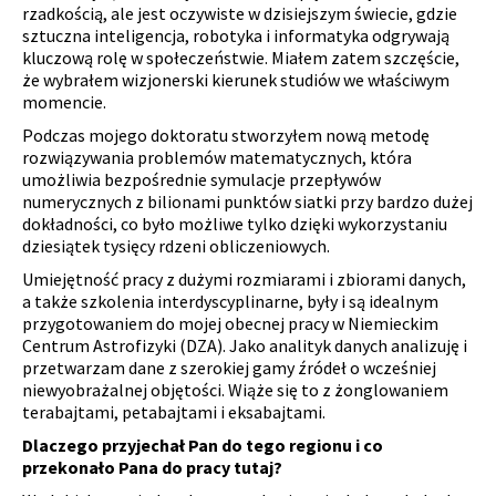
rzadkością, ale jest oczywiste w dzisiejszym świecie, gdzie
sztuczna inteligencja, robotyka i informatyka odgrywają
kluczową rolę w społeczeństwie. Miałem zatem szczęście,
że wybrałem wizjonerski kierunek studiów we właściwym
momencie.
Podczas mojego doktoratu stworzyłem nową metodę
rozwiązywania problemów matematycznych, która
umożliwia bezpośrednie symulacje przepływów
numerycznych z bilionami punktów siatki przy bardzo dużej
dokładności, co było możliwe tylko dzięki wykorzystaniu
dziesiątek tysięcy rdzeni obliczeniowych.
Umiejętność pracy z dużymi rozmiarami i zbiorami danych,
a także szkolenia interdyscyplinarne, były i są idealnym
przygotowaniem do mojej obecnej pracy w Niemieckim
Centrum Astrofizyki (DZA). Jako analityk danych analizuję i
przetwarzam dane z szerokiej gamy źródeł o wcześniej
niewyobrażalnej objętości. Wiąże się to z żonglowaniem
terabajtami, petabajtami i eksabajtami.
Dlaczego przyjechał Pan do tego regionu i co
przekonało Pana do pracy tutaj?