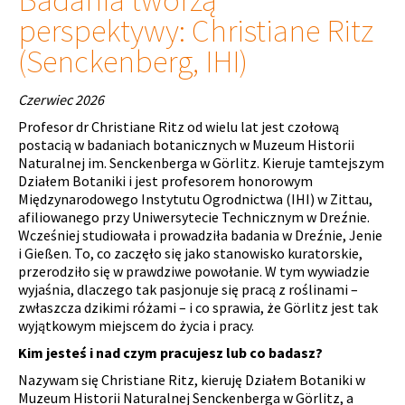
perspektywy: Christiane Ritz
(Senckenberg, IHI)
Czerwiec 2026
Profesor dr Christiane Ritz od wielu lat jest czołową
postacią w badaniach botanicznych w Muzeum Historii
Naturalnej im. Senckenberga w Görlitz. Kieruje tamtejszym
Działem Botaniki i jest profesorem honorowym
Międzynarodowego Instytutu Ogrodnictwa (IHI) w Zittau,
afiliowanego przy Uniwersytecie Technicznym w Dreźnie.
Wcześniej studiowała i prowadziła badania w Dreźnie, Jenie
i Gießen. To, co zaczęło się jako stanowisko kuratorskie,
przerodziło się w prawdziwe powołanie. W tym wywiadzie
wyjaśnia, dlaczego tak pasjonuje się pracą z roślinami –
zwłaszcza dzikimi różami – i co sprawia, że ​​Görlitz jest tak
wyjątkowym miejscem do życia i pracy.
Kim jesteś i nad czym pracujesz lub co badasz?
Nazywam się Christiane Ritz, kieruję Działem Botaniki w
Muzeum Historii Naturalnej Senckenberga w Görlitz, a