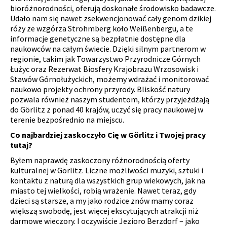
bioróżnorodności, oferują doskonałe środowisko badawcze.
Udało nam się nawet zsekwencjonować cały genom dzikiej
róży ze wzgórza Strohmberg koło Weißenbergu, a te
informacje genetyczne są bezpłatnie dostępne dla
naukowców na całym świecie. Dzięki silnym partnerom w
regionie, takim jak Towarzystwo Przyrodnicze Górnych
Łużyc oraz Rezerwat Biosfery Krajobrazu Wrzosowisk i
Stawów Górnołużyckich, możemy wdrażać i monitorować
naukowo projekty ochrony przyrody. Bliskość natury
pozwala również naszym studentom, którzy przyjeżdżają
do Görlitz z ponad 40 krajów, uczyć się pracy naukowej w
terenie bezpośrednio na miejscu.
Co najbardziej zaskoczyło Cię w Görlitz i Twojej pracy
tutaj?
Byłem naprawdę zaskoczony różnorodnością oferty
kulturalnej w Görlitz. Liczne możliwości muzyki, sztuki i
kontaktu z naturą dla wszystkich grup wiekowych, jak na
miasto tej wielkości, robią wrażenie. Nawet teraz, gdy
dzieci są starsze, a my jako rodzice znów mamy coraz
większą swobodę, jest więcej ekscytujących atrakcji niż
darmowe wieczory. I oczywiście Jezioro Berzdorf – jako