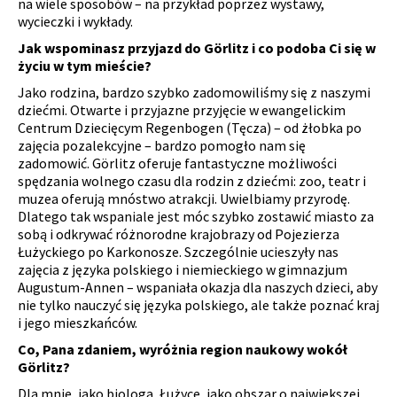
na wiele sposobów – na przykład poprzez wystawy,
wycieczki i wykłady.
Jak wspominasz przyjazd do Görlitz i co podoba Ci się w
życiu w tym mieście?
Jako rodzina, bardzo szybko zadomowiliśmy się z naszymi
dziećmi. Otwarte i przyjazne przyjęcie w ewangelickim
Centrum Dziecięcym Regenbogen (Tęcza) – od żłobka po
zajęcia pozalekcyjne – bardzo pomogło nam się
zadomowić. Görlitz oferuje fantastyczne możliwości
spędzania wolnego czasu dla rodzin z dziećmi: zoo, teatr i
muzea oferują mnóstwo atrakcji. Uwielbiamy przyrodę.
Dlatego tak wspaniale jest móc szybko zostawić miasto za
sobą i odkrywać różnorodne krajobrazy od Pojezierza
Łużyckiego po Karkonosze. Szczególnie ucieszyły nas
zajęcia z języka polskiego i niemieckiego w gimnazjum
Augustum-Annen – wspaniała okazja dla naszych dzieci, aby
nie tylko nauczyć się języka polskiego, ale także poznać kraj
i jego mieszkańców.
Co, Pana zdaniem, wyróżnia region naukowy wokół
Görlitz?
Dla mnie, jako biologa, Łużyce, jako obszar o największej