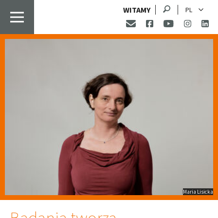
Szukaj
WITAMY
PL
Maria Lisicka
Badania tworzą