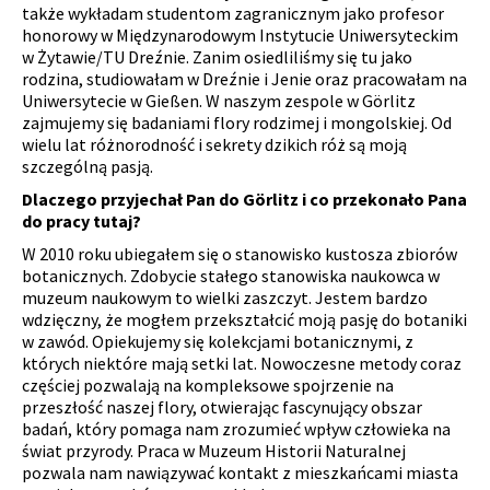
także wykładam studentom zagranicznym jako profesor
honorowy w Międzynarodowym Instytucie Uniwersyteckim
w Żytawie/TU Dreźnie. Zanim osiedliliśmy się tu jako
rodzina, studiowałam w Dreźnie i Jenie oraz pracowałam na
Uniwersytecie w Gießen. W naszym zespole w Görlitz
zajmujemy się badaniami flory rodzimej i mongolskiej. Od
wielu lat różnorodność i sekrety dzikich róż są moją
szczególną pasją.
Dlaczego przyjechał Pan do Görlitz i co przekonało Pana
do pracy tutaj?
W 2010 roku ubiegałem się o stanowisko kustosza zbiorów
botanicznych. Zdobycie stałego stanowiska naukowca w
muzeum naukowym to wielki zaszczyt. Jestem bardzo
wdzięczny, że mogłem przekształcić moją pasję do botaniki
w zawód. Opiekujemy się kolekcjami botanicznymi, z
których niektóre mają setki lat. Nowoczesne metody coraz
częściej pozwalają na kompleksowe spojrzenie na
przeszłość naszej flory, otwierając fascynujący obszar
badań, który pomaga nam zrozumieć wpływ człowieka na
świat przyrody. Praca w Muzeum Historii Naturalnej
pozwala nam nawiązywać kontakt z mieszkańcami miasta