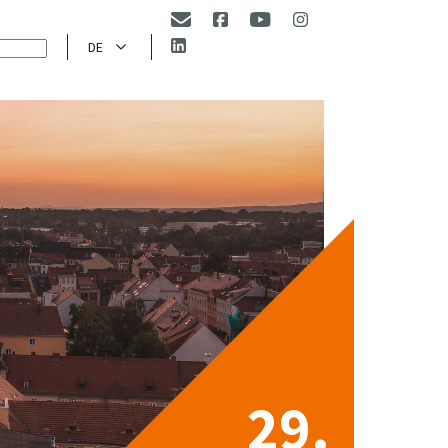
DE
29.