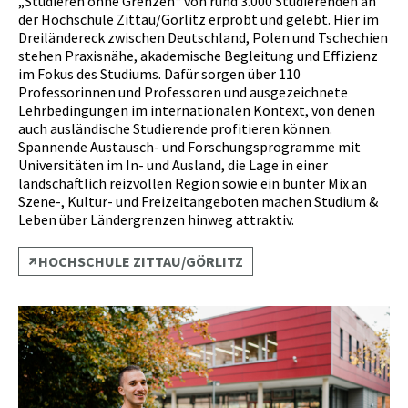
„Studieren ohne Grenzen“ von rund 3.000 Studierenden an
der Hochschule Zittau/Görlitz erprobt und gelebt. Hier im
Dreiländereck zwischen Deutschland, Polen und Tschechien
stehen Praxisnähe, akademische Begleitung und Effizienz
im Fokus des Studiums. Dafür sorgen über 110
Professorinnen und Professoren und ausgezeichnete
Lehrbedingungen im internationalen Kontext, von denen
auch ausländische Studierende profitieren können.
Spannende Austausch- und Forschungsprogramme mit
Universitäten im In- und Ausland, die Lage in einer
landschaftlich reizvollen Region sowie ein bunter Mix an
Szene-, Kultur- und Freizeitangeboten machen Studium &
Leben über Ländergrenzen hinweg attraktiv.
HOCHSCHULE ZITTAU/GÖRLITZ