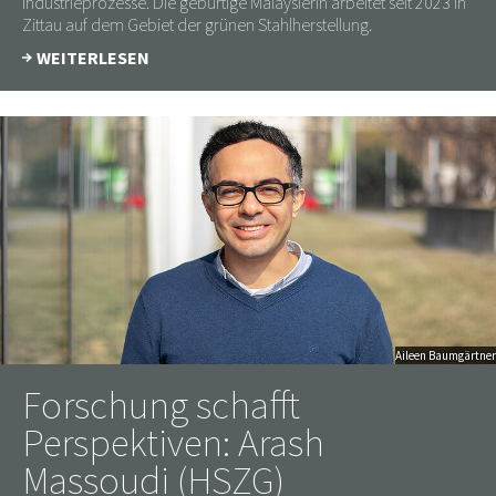
Industrieprozesse. Die gebürtige Malaysierin arbeitet seit 2023 in
Zittau auf dem Gebiet der grünen Stahlherstellung.
WEITERLESEN
Aileen Baumgärtner
Forschung schafft
Perspektiven: Arash
Massoudi (HSZG)